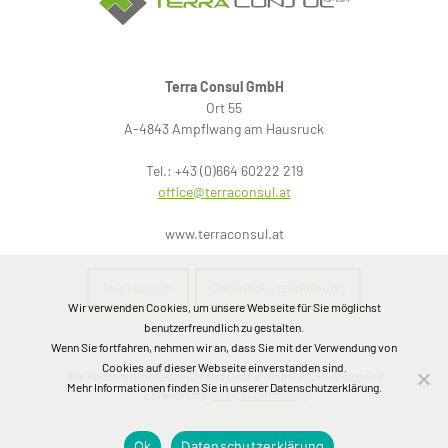
Terra Consul GmbH
Ort 55
A-4843 Ampflwang am Hausruck
Tel.: +43 (0)664 60222 219
office@terraconsul.at
www.terraconsul.at
Impressum
Datenschutzerklärung
Wir verwenden Cookies, um unsere Webseite für Sie möglichst
benutzerfreundlich zu gestalten.
Wenn Sie fortfahren, nehmen wir an, dass Sie mit der Verwendung von
Cookies auf dieser Webseite einverstanden sind.
Alle Rechte vorbehalten © Terra Consul GmbH 2026 | Design und
Mehr Informationen finden Sie in unserer Datenschutzerklärung.
Entwicklung:
Design Community
Ok
Datenschutzerklärung